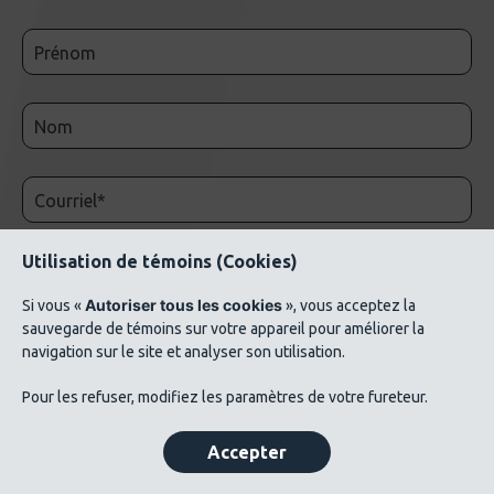
Utilisation de témoins (Cookies)
Autoriser tous les cookies
Si vous «
», vous acceptez la
sauvegarde de témoins sur votre appareil pour améliorer la
navigation sur le site et analyser son utilisation.
© 2026 AluQuébec. Tous droits réservés. // Conditions d’utilisation // Liste de crédits
Pour les refuser, modifiez les paramètres de votre fureteur.
photos ©Verbom, ©André Cléroux, ©Alcoa Canada, ©CNRC-NRC, @Produits
métalliques Bussières
Accepter
Politique de confidentialité