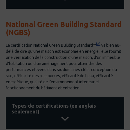
Promouvoir l’utilisation d’escaliers en
aluminium.
Énergie : Contribuer à la cote de rendement
National Green Building Standard
ENERGY STAR en utilisant l’aluminium dans
Énergie
(NGBS)
06 Énergie positive nette
les murs rideaux, les fenêtres, les pares
soleil, etc.
Utilisation de panneaux solaires avec un
[3]
La certification National Green Building Standard™
va bien au-
Matières résiduelles : réutiliser l’aluminium
profilé en aluminium.
delà de dire qu’une maison est économe en énergie ; elle fournit
ou le recycler. D’ailleurs, le recyclage de
une vérification de la construction d’une maison, d’un immeuble
l’aluminium ne requiert que 5 % d’énergie
Santé et bien-être
d’habitation ou d’un aménagement pour atteindre des
07 Environnement civilisé
nécessaire pour produire la même quantité
performances élevées dans six domaines clés : conception du
site, efficacité des ressources, efficacité de l’eau, efficacité
d’aluminium primaire et peut se recycler à
Utilisation de murs rideaux ou de fenêtres
énergétique, qualité de l’environnement intérieur et
l’infini.
fonctionnement du bâtiment et entretien.
en aluminium pour fournir aux usagers de la
lumière naturelle et de l’air frais.
Types de certifications (en anglais
08 Environnement intérieur sain
seulement)
Utilisation de grilles gratte-pied en
aluminium pour réduire les particules prises