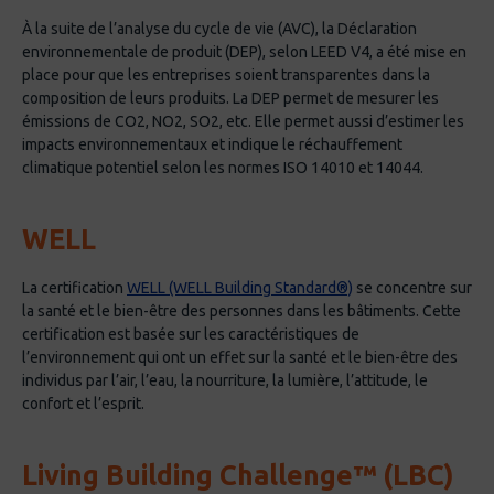
Cadres en aluminium à barrière thermique,
parasols, étagères légères, puits de lumière
À la suite de l’analyse du cycle de vie (AVC), la Déclaration
environnementale de produit (DEP), selon LEED V4, a été mise en
EA2 : Énergie renouvelable sur le site : 1-7
place pour que les entreprises soient transparentes dans la
points
composition de leurs produits. La DEP permet de mesurer les
Encadrement en aluminium pour panneaux
émissions de CO2, NO2, SO2, etc. Elle permet aussi d’estimer les
solaires sur le toit, PV intégré dans les
impacts environnementaux et indique le réchauffement
climatique potentiel selon les normes ISO 14010 et 14044.
fenêtres
MR2.1 et 2.2: Gestion des déchets de
WELL
construction : 1-2 points
Recyclage de l’aluminium
La certification
WELL (WELL Building Standard®)
se concentre sur
MR4.1 et 4.2: Contenu recyclé : 1-2 points
la santé et le bien-être des personnes dans les bâtiments. Cette
Contenu recyclé dans les extrusions en
certification est basée sur les caractéristiques de
aluminium
l’environnement qui ont un effet sur la santé et le bien-être des
individus par l’air, l’eau, la nourriture, la lumière, l’attitude, le
MR5.1 et 5.2: Matériaux régionaux : 1-2
confort et l’esprit.
points
Contenu recyclé et récupéré, retraité près
du projet
Living Building Challenge™ (LBC)