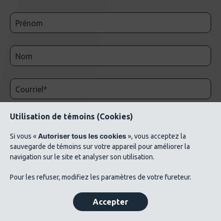
Utilisation de témoins (Cookies)
Autoriser tous les cookies
Si vous «
», vous acceptez la
sauvegarde de témoins sur votre appareil pour améliorer la
navigation sur le site et analyser son utilisation.
© 2026 AluQuébec. Tous droits réservés. // Conditions d’utilisation // Liste de crédits
Pour les refuser, modifiez les paramètres de votre fureteur.
photos ©Verbom, ©André Cléroux, ©Alcoa Canada, ©CNRC-NRC, @Produits
métalliques Bussières
Accepter
Politique de confidentialité