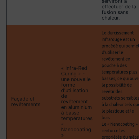
serviront à
effectuer de la
fusion sans
chaleur.
Le durcissement
infrarouge est un
procédé qui perme
d'utiliser le
revêtement en
poudre à des
« Infra-Red
températures plus
Curing » -
une nouvelle
basses, ce qui ouvr
forme
la possibilité de
d'utilisation
revêtir des
de
Façade et
substrats sensible
revêtement
revêtements
à la chaleur tels qu
en aluminium
le plastique et le
à basse
températures
bois
«
Le « Nanocoating »
Nanocoating
renforce les
»
propriétés du méta