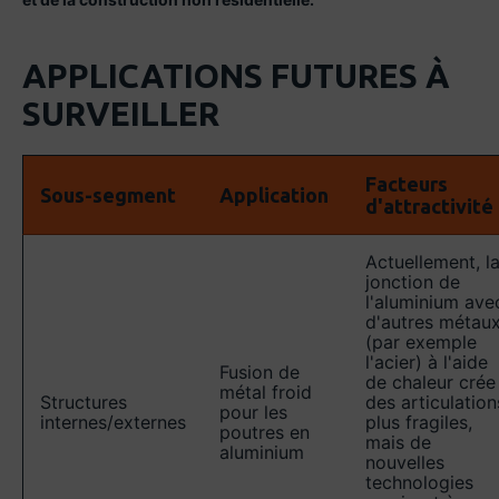
APPLICATIONS FUTURES À
SURVEILLER
Facteurs
Sous-segment
Application
d'attractivité
Actuellement, l
jonction de
l'aluminium ave
d'autres métau
(par exemple
l'acier) à l'aide
Fusion de
de chaleur crée
métal froid
Structures
des articulation
pour les
internes/externes
plus fragiles,
poutres en
mais de
aluminium
nouvelles
technologies