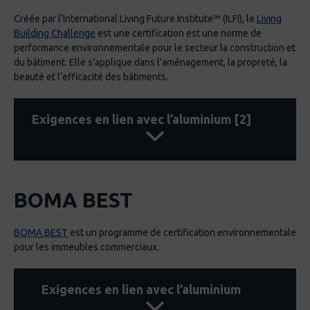
ID1 : innovation en design : 1 point
Créée par l’International Living Future Institute™ (ILFI), le
Living
Pour l’utilisation de matériaux certifiés «
Building Challenge
est une certification est une norme de
Cradle-to-Cradle »
performance environnementale pour le secteur la construction et
du bâtiment. Elle s’applique dans l’aménagement, la propreté, la
EQ2, EQ6.2 : Contrôle de la ventilation et du
beauté et l’efficacité des bâtiments.
confort thermique : 1-2 points
Augmentation de l’utilisation des fenêtres
opérationnelles
Exigences en lien avec l’aluminium [2]
EQ8.1 et 8.2: lumière du jour et vues : 1-2
points
Augmentation de l’utilisation des fenêtres,
Environnement du lieu
des lucarnes, des atriums, des étagères
BOMA BEST
04 Déplacement
légères.
Encouragement d’utilisation de vélos en
BOMA BEST
est un programme de certification environnementale
aluminium.
pour les immeubles commerciaux.
Favoriser les routes piétonnières en
incorporant un design innovant avec
Exigences en lien avec l’aluminium
l’aluminium.