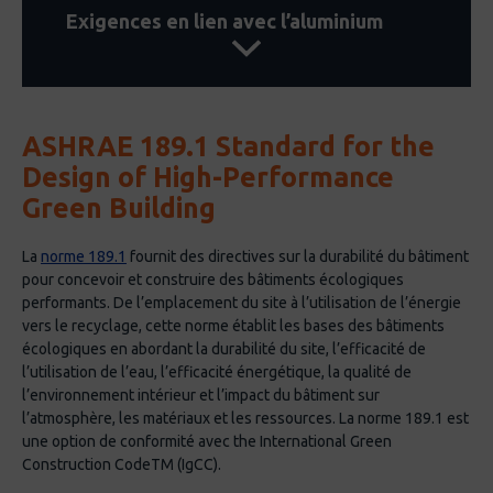
Exigences en lien avec l’aluminium
Matières résiduelles
Le projet doit comporter au moins un
matériau récupéré pour 500 mètres carrés
Portes et fenêtres : Plusieurs entreprises
ASHRAE 189.1 Standard for the
de surface de construction brute ou être
manufacturières offrent des produits visant
une réutilisation adaptée pour une structure
Design of High-Performance
à répondre à la norme Passive House, dont
existante.
les murs-rideaux, les fenêtres et les portes à
Green Building
haute performance énergétique. Voici
Considérer la durabilité dans la spécification
quelques exemples :
La
norme 189.1
fournit des directives sur la durabilité du bâtiment
des matériaux durant la phase de
pour concevoir et construire des bâtiments écologiques
conception.
: Fenêtre qui offre une
Avantis 95 par Sapa
performants. De l’emplacement du site à l’utilisation de l’énergie
isolation thermique maximale. Le système
Optimiser la collecte de matériaux gaspillés
vers le recyclage, cette norme établit les bases des bâtiments
Avantis 95 est un système idéal pour les
écologiques en abordant la durabilité du site, l’efficacité de
dans la phase de construction
bâtiments de grande hauteur avec une
l’utilisation de l’eau, l’efficacité énergétique, la qualité de
Établir un plan de collecte des matériaux
l’environnement intérieur et l’impact du bâtiment sur
infiltration d’air extrêmement faible (0,18
consommables et durables durant la phase
l’atmosphère, les matériaux et les ressources. La norme 189.1 est
m³ / h m²), 10 fois mieux que les normes
d’opération.
une option de conformité avec the International Green
européennes (1,89 m³ / h m²).
Construction CodeTM (IgCC).
Établir un plan de fin de vie pour la
: Fait de panneaux isolants. La
Porte CS 104