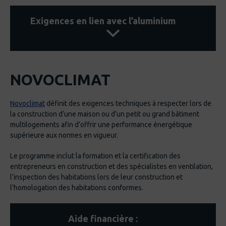
sous les souliers des usagers.
Multifamily & Mixed use
Exigences en lien avec l’aluminium
Matériel
Remodeling
10 Liste rouge
Land Development
Vérifier que le procédé de la transformation
Isolation de l’enveloppe du bâtiment : Il est possible de
de l’aluminium ne contient aucun des
NOVOCLIMAT
répondre à cette exigence en choisissant des fenêtres en
matériaux chimiques de la liste de cette
aluminium à faible émissivité.
certification.
Novoclimat
définit des exigences techniques à respecter lors de
la construction d’une maison ou d’un petit ou grand bâtiment
11 Empreinte de carbone
multilogements afin d’offrir une performance énergétique
supérieure aux normes en vigueur.
Utiliser l’aluminium québécois provenant
d’alumineries qui utilisent l’hydroélectricité
Le programme inclut la formation et la certification des
contribue à avoir une empreinte de carbone
entrepreneurs en construction et des spécialistes en ventilation,
moins élevée que les autres grands
l’inspection des habitations lors de leur construction et
l’homologation des habitations conformes.
producteurs.
12 Industrie responsable
Aide financière :