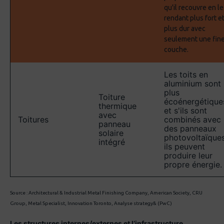
qu'il recouvre en le
rendant plus fort e
plus dur avec
seulement une fin
couche.
Les toits en
aluminium sont
plus
Toiture
écoénergétique
thermique
et s'ils sont
avec
Toitures
combinés avec
panneau
des panneaux
solaire
photovoltaïques
intégré
ils peuvent
produire leur
propre énergie.
Source : Architectural & Industrial Metal Finishing Company, American Society, CRU
Group, Metal Specialist, Innovation Toronto, Analyse strategy& (PwC)
Les structures internes/externes et l’infrastructure