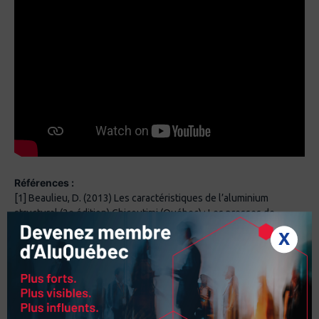
Références :
[1] Beaulieu, D. (2013) Les caractéristiques de l’aluminium
structural (2e édition) Chicoutimi (Québec) : Les presses de
l’aluminium
X
[2] Amira, S., Gagnon, M.-C., Gallant, D. (2010) Guide de solutions
pratiques permettant de contrer la corrosion galvanique entre
l’aluminium et l’acier dans le domaine du transport terrestre.
Canada : Conseil national de recherches Canada
[3] Vargel, C. (1999) Corrosion de l’Aluminium, Paris : DUNOD
[4] WebCorr corrosion consulting services, (1995-2017).