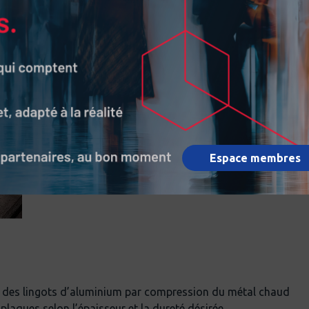
 l’
industrie aérospatiale
.
Espace membres
ur des lingots d’aluminium par compression du métal chaud
 plaques selon l’épaisseur et la dureté désirée.