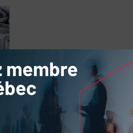
ui consiste à verser le métal liquide dans des moules pour
océdés de
moulage
permettent de répondre à différents
es complexes en faibles quantités ou encore, production de