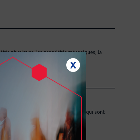
étés physiques, les propriétés mécaniques, la
X
 de calcul et de conception de pièces qui sont