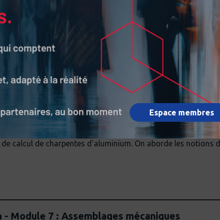
 - Module 5 : Pièces et parois en compression
s de calcul de charpentes d’aluminium. On aborde les notions 
Espace membres
m - Module 6 : Comportement des éléments fléc
de calcul de charpentes d’aluminium. On aborde les notions de
m - Module 7 : Assemblages mécaniques