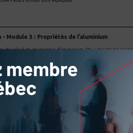
ivers états limites sont expliqués.
- Module 3 : Propriétés de l’aluminium
s de calcul de charpentes d’aluminium. On y aborde les propri
iétés caractéristiques du matériau.
- Module 4 : Pièces en traction
rs de calcul de charpentes d’aluminium. On aborde les notions