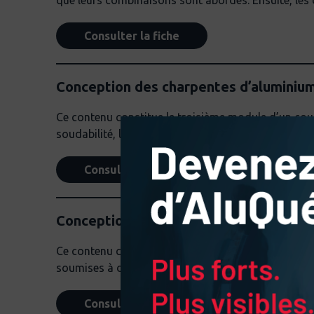
que leurs combinaisons sont abordés. Ensuite, les d
Consulter la fiche
Conception des charpentes d’aluminium 
Ce contenu constitue le troisième module d’un cour
soudabilité, la tenue à la corrosion et autres propr
Consulter la fiche
Conception des charpentes d’aluminium 
Ce contenu constitue le quatrième module d’un cou
soumises à des efforts de traction.
Consulter la fiche