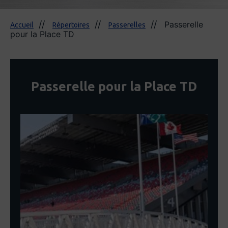
Passerelle
Accueil
Répertoires
Passerelles
pour la Place TD
Passerelle pour la Place TD