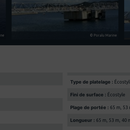
ine
© Poralu Marine
Type de platelage :
Écostyl
Fini de surface :
Écostyle
Plage de portée :
65 m, 53 
Longueur :
65 m, 53 m, 40 