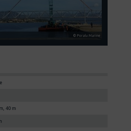
© Poralu Marine
e
m, 40 m
m