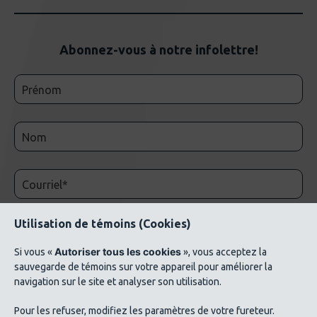
Abonnez-vous à notre infolettre!
Utilisation de témoins (Cookies)
Autoriser tous les cookies
Si vous «
», vous acceptez la
sauvegarde de témoins sur votre appareil pour améliorer la
navigation sur le site et analyser son utilisation.
© 2026 AluQuébec. Tous droits réservés. // Conditions d’utilisation // Liste de crédits
Pour les refuser, modifiez les paramètres de votre fureteur.