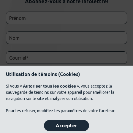
Abonnez-vous à notre infolettre!
Utilisation de témoins (Cookies)
Autoriser tous les cookies
Si vous «
», vous acceptez la
sauvegarde de témoins sur votre appareil pour améliorer la
navigation sur le site et analyser son utilisation.
© 2026 AluQuébec. Tous droits réservés. // Conditions d’utilisation // Liste de crédits
Pour les refuser, modifiez les paramètres de votre fureteur.
photos ©Verbom, ©André Cléroux, ©Alcoa Canada, ©CNRC-NRC, @Produits
métalliques Bussières
Accepter
Politique de confidentialité