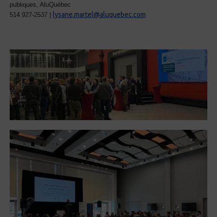
publiques, AluQuébec
lysane.martel@aluquebec.com
514 927-2537 |