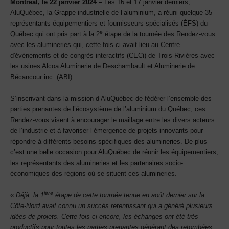
Montréal, le 22 janvier 2024 –
Les 16 et 17 janvier derniers,
AluQuébec, la Grappe industrielle de l’aluminium, a réuni quelque 35
représentants équipementiers et fournisseurs spécialisés (ÉFS) du
e
Québec qui ont pris part à la 2
étape de la tournée des Rendez-vous
avec les alumineries qui, cette fois-ci avait lieu au Centre
d'événements et de congrès interactifs (CECi) de Trois-Rivières avec
les usines Alcoa Aluminerie de Deschambault et Aluminerie de
Bécancour inc. (ABI).
S’inscrivant dans la mission d’AluQuébec de fédérer l’ensemble des
parties prenantes de l’écosystème de l’aluminium du Québec, ces
Rendez-vous visent à encourager le maillage entre les divers acteurs
de l’industrie et à favoriser l’émergence de projets innovants pour
répondre à différents besoins spécifiques des alumineries. De plus
c’est une belle occasion pour AluQuébec de réunir les équipementiers,
les représentants des alumineries et les partenaires socio-
économiques des régions où se situent ces alumineries.
ière
«
Déjà, la 1
étape de cette tournée tenue en août dernier sur la
Côte-Nord avait connu un succès retentissant qui a généré plusieurs
idées de projets. Cette fois-ci encore, les échanges ont été très
productifs pour toutes les parties prenantes générant des retombées