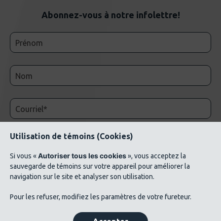
Abonnez-vous à notre infolettre!
Utilisation de témoins (Cookies)
Autoriser tous les cookies
Si vous «
», vous acceptez la
sauvegarde de témoins sur votre appareil pour améliorer la
navigation sur le site et analyser son utilisation.
© 2026 AluQuébec. Tous droits réservés. // Conditions d’utilisation // Liste de crédits
Pour les refuser, modifiez les paramètres de votre fureteur.
photos ©Verbom, ©André Cléroux, ©Alcoa Canada, ©CNRC-NRC, @Produits
métalliques Bussières