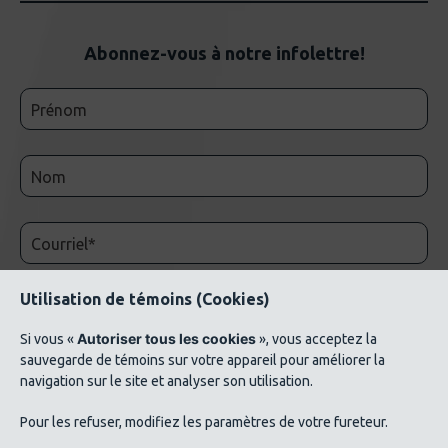
Abonnez-vous à notre infolettre!
Utilisation de témoins (Cookies)
Autoriser tous les cookies
Si vous «
», vous acceptez la
sauvegarde de témoins sur votre appareil pour améliorer la
navigation sur le site et analyser son utilisation.
© 2026 AluQuébec. Tous droits réservés. // Conditions d’utilisation // Liste de crédits
Pour les refuser, modifiez les paramètres de votre fureteur.
photos ©Verbom, ©André Cléroux, ©Alcoa Canada, ©CNRC-NRC, @Produits