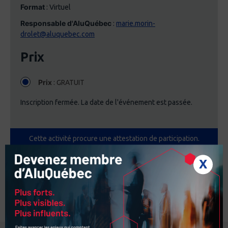
Format
: Virtuel
Responsable d'AluQuébec
:
marie.morin-
drolet@aluquebec.com
Prix
Prix
: GRATUIT
Inscription fermée. La date de l'événement est passée.
Cette activité procure une attestation de participation.
X
Partager l'événement :