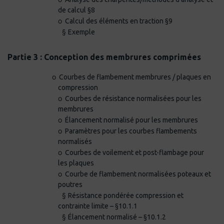
de calcul §8
o
Calcul des éléments en traction §9
§
Exemple
·
Partie 3 : Conception des membrures comprimées
o
Courbes de flambement membrures / plaques en
compression
o
Courbes de résistance normalisées pour les
membrures
o
Élancement normalisé pour les membrures
o
Paramètres pour les courbes flambements
normalisés
o
Courbes de voilement et post-flambage pour
les plaques
o
Courbe de flambement normalisées poteaux et
poutres
§
Résistance pondérée compression et
contrainte limite – §10.1.1
§
Élancement normalisé – §10.1.2