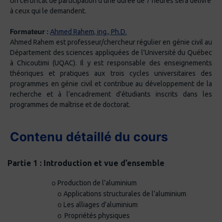
Un certificat de participation d’une durée de 7 heures sera délivré
à ceux qui le demandent.
Formateur :
Ahmed Rahem, ing., Ph.D.
Ahmed Rahem est professeur/chercheur régulier en génie civil au
Département des sciences appliquées de l’Université du Québec
à Chicoutimi (UQAC). Il y est responsable des enseignements
théoriques et pratiques aux trois cycles universitaires des
programmes en génie civil et contribue au développement de la
recherche et à l’encadrement d’étudiants inscrits dans les
programmes de maîtrise et de doctorat.
Contenu détaillé du cours
·
Partie 1 : Introduction et vue d’ensemble
o
Production de l’aluminium
o
Applications structurales de l’aluminium
o
Les alliages d’aluminium
o
Propriétés physiques