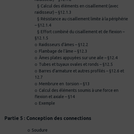
§
Calcul des éléments en cisaillement (avec
raidisseur) – §12.1.3
§
Résistance au cisaillement limite à la périphérie
– §12.1.4
§
Effort combiné du cisaillement et de flexion –
§12.1.5
o
Raidisseurs d’âmes – §12.2
o
Flambage de l’âme – §12.3
o
Âmes plates appuyées sur une aile – §12.4
o
Tubes et tuyaux ovales et ronds – §12.5
o
Barres d’armature et autres profilés – §12.6 et
12.7
o
Membrure en torsion – §13
o
Calcul des éléments soumis à une force en
flexion et axiale – §14
o
Exemple
·
Partie 5 : Conception des connections
o
Soudure