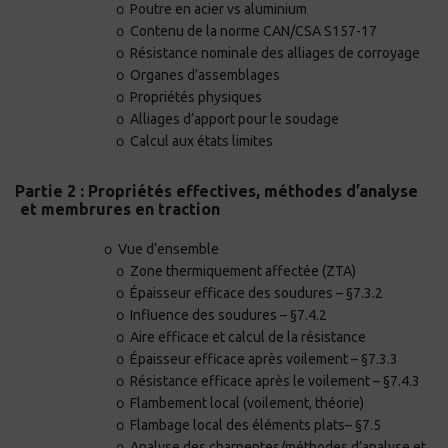
o
Poutre en acier vs aluminium
o
Contenu de la norme CAN/CSA S157-17
o
Résistance nominale des alliages de corroyage
o
Organes d’assemblages
o
Propriétés physiques
o
Alliages d’apport pour le soudage
o
Calcul aux états limites
·
Partie 2 : Propriétés effectives, méthodes d’analyse
et membrures en traction
o
Vue d’ensemble
o
Zone thermiquement affectée (ZTA)
o
Épaisseur efficace des soudures – §7.3.2
o
Influence des soudures – §7.4.2
o
Aire efficace et calcul de la résistance
o
Épaisseur efficace après voilement – §7.3.3
o
Résistance efficace après le voilement – §7.4.3
o
Flambement local (voilement, théorie)
o
Flambage local des éléments plats– §7.5
o
Analyse des charpentes/méthodes d’analyse et