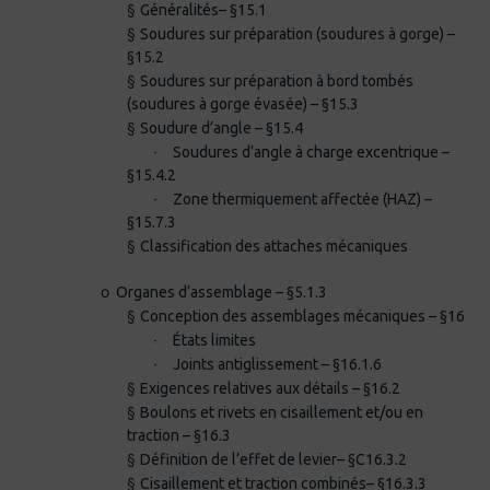
§
Généralités– §15.1
§
Soudures sur préparation (soudures à gorge) –
§15.2
§
Soudures sur préparation à bord tombés
(soudures à gorge évasée) – §15.3
§
Soudure d’angle – §15.4
·
Soudures d’angle à charge excentrique –
§15.4.2
·
Zone thermiquement affectée (HAZ) –
§15.7.3
§
Classification des attaches mécaniques
o
Organes d’assemblage – §5.1.3
§
Conception des assemblages mécaniques – §16
·
États limites
·
Joints antiglissement – §16.1.6
§
Exigences relatives aux détails – §16.2
§
Boulons et rivets en cisaillement et/ou en
traction – §16.3
§
Définition de l’effet de levier– §C16.3.2
§
Cisaillement et traction combinés– §16.3.3