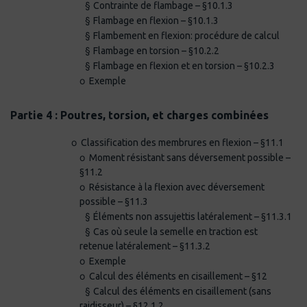
§
Contrainte de flambage – §10.1.3
§
Flambage en flexion – §10.1.3
§
Flambement en flexion: procédure de calcul
§
Flambage en torsion – §10.2.2
§
Flambage en flexion et en torsion – §10.2.3
o
Exemple
·
Partie 4 : Poutres, torsion, et charges combinées
o
Classification des membrures en flexion – §11.1
o
Moment résistant sans déversement possible –
§11.2
o
Résistance à la flexion avec déversement
possible – §11.3
§
Éléments non assujettis latéralement – §11.3.1
§
Cas où seule la semelle en traction est
retenue latéralement – §11.3.2
o
Exemple
o
Calcul des éléments en cisaillement – §12
§
Calcul des éléments en cisaillement (sans
raidisseur) – §12.1.2