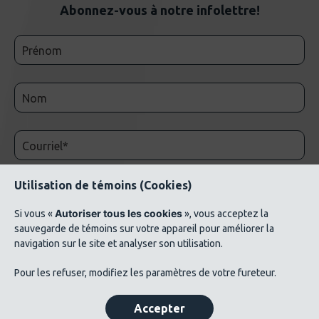
Abonnez-vous à notre infolettre!
Utilisation de témoins (Cookies)
Autoriser tous les cookies
Si vous «
», vous acceptez la
sauvegarde de témoins sur votre appareil pour améliorer la
navigation sur le site et analyser son utilisation.
© 2026 AluQuébec. Tous droits réservés. // Conditions d’utilisation // Liste de crédits
Pour les refuser, modifiez les paramètres de votre fureteur.
photos ©Verbom, ©André Cléroux, ©Alcoa Canada, ©CNRC-NRC, @Produits
métalliques Bussières
Accepter
Politique de confidentialité